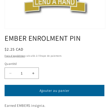
Ouvrir
le
EMBER ENROLMENT PIN
média
1
dans
une
Prix
$2.25 CAD
fenêtre
habituel
modale
Frais d'expédition
calculés à l'étape de paiement.
Quantité
Réduire
Augmenter
la
la
quantité
quantité
de
de
Ajouter au panier
EMBER
EMBER
ENROLMENT
ENROLMENT
Earned EMBERS insignia.
PIN
PIN